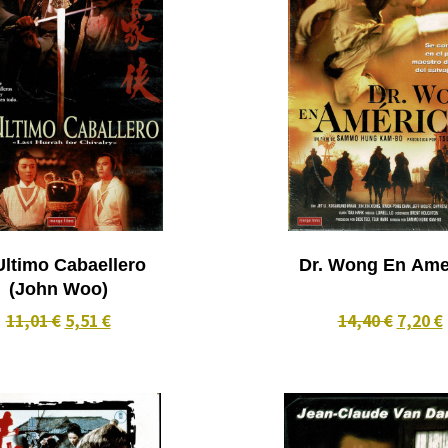
Ultimo Cabaellero
Dr. Wong En Ame
(John Woo)
11,01 €
5,51 €
14,40 €
7,20 €