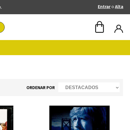
Entrar
o
Alta
e.
ORDENAR POR