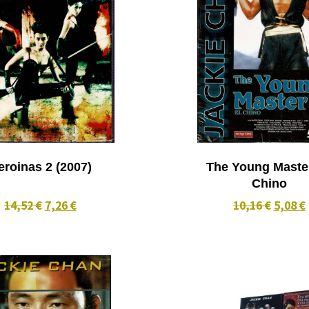
Heroinas 2 (2007)
The Young Master
Chino
14,52 €
7,26 €
10,16 €
5,08 €