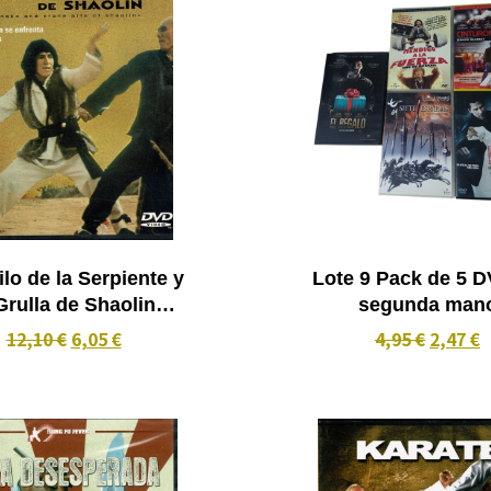
ilo de la Serpiente y
Lote 9 Pack de 5 
Grulla de Shaolin
segunda man
(1978)
12,10 €
6,05 €
4,95 €
2,47 €