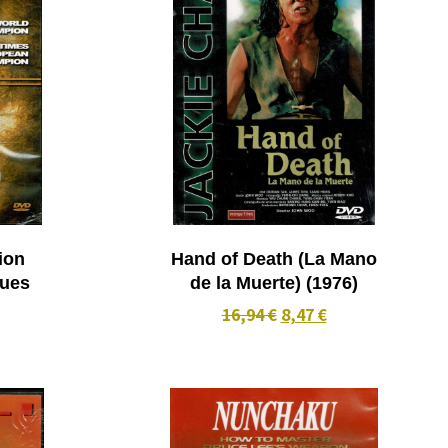
ion
Hand of Death (La Mano
ques
de la Muerte) (1976)
16,94 €
8,47 €