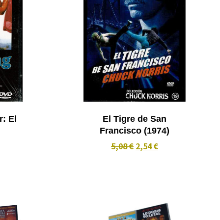
: El
El Tigre de San
Francisco (1974)
5,08 €
2,54 €