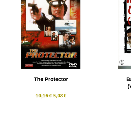
The Protector
Ba
(
10,16 €
5,08 €