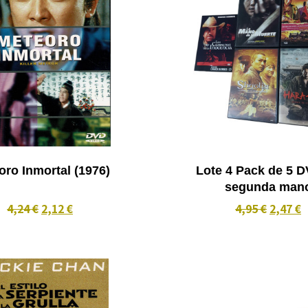
Meteoro Inmortal (1976)
Lote 4 Pack de 5 
segunda man
4,24 €
2,12 €
4,95 €
2,47 €