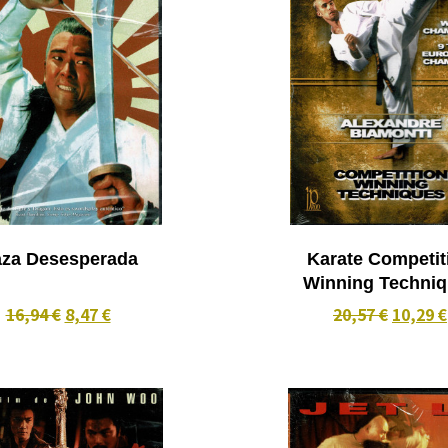
za Desesperada
Karate Competit
Winning Techni
16,94 €
8,47 €
20,57 €
10,29 €