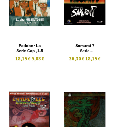
Patlabor La
Samurai 7
Serie Cap ,1-5
Serie
Completa 26
18,15 €
9,08 €
36,30 €
18,15 €
episodios 6
dvd