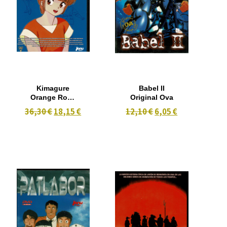
Kimagure
Babel II
Orange Road
Original Ova
2ª Temporada
36,30 €
18,15 €
12,10 €
6,05 €
Version
Integra 2 DVD