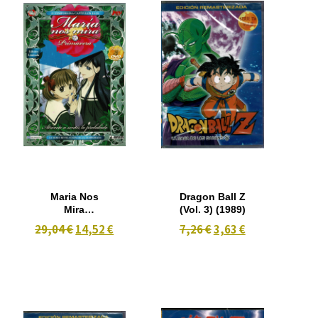
Maria Nos
Dragon Ball Z
Mira
(Vol. 3) (1989)
Primavera ( 2ª
29,04 €
14,52 €
7,26 €
3,63 €
temporada
capitulo 14-
26)