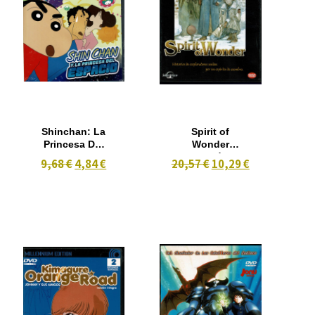
Shinchan: La
Spirit of
Princesa Del
Wonder
Espacio
Edición
9,68 €
4,84 €
20,57 €
10,29 €
Especial
(2001)