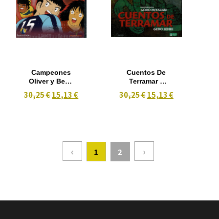
Campeones
Cuentos De
Oliver y Benji
Terramar 2
*captain
dvd Estuche
30,25 €
15,13 €
30,25 €
15,13 €
tsubasa* Vol
Metalico
11 Episodios
81-88
‹
›
1
2