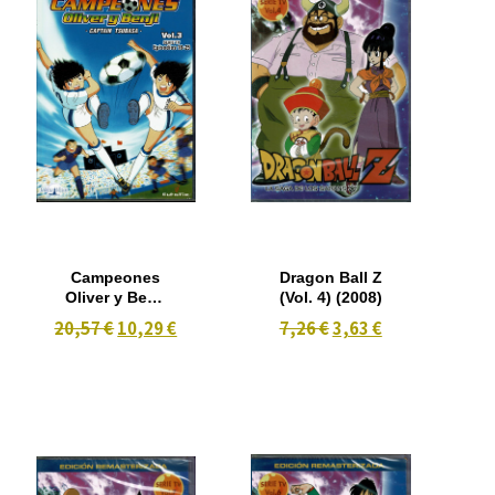
Campeones
Dragon Ball Z
Oliver y Benji
(Vol. 4) (2008)
*captain
20,57 €
10,29 €
7,26 €
3,63 €
tsubasa* Vol 3
Episodios 18-
25 2 dvd