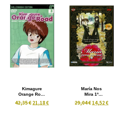
Kimagure
María Nos
Orange Road
Mira 1ª
3 Temporada
Temporada
42,35 €
21,18 €
29,04 €
14,52 €
Version
Capitulo
Integra 2 DVD
1º-13º (3 dvd)