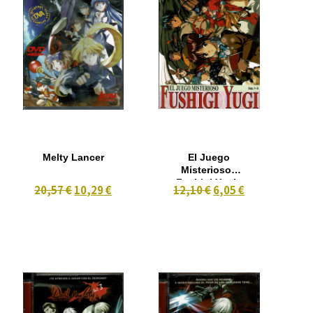
Melty Lancer
El Juego
Misterioso :
Fushigi Yugi -
20,57 €
10,29 €
12,10 €
6,05 €
Cap 1-5