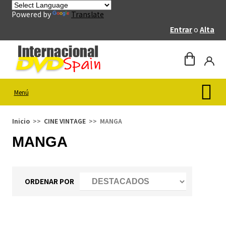
Powered by
Translate
Entrar
o
Alta
Menú
Inicio
CINE VINTAGE
MANGA
MANGA
ORDENAR POR