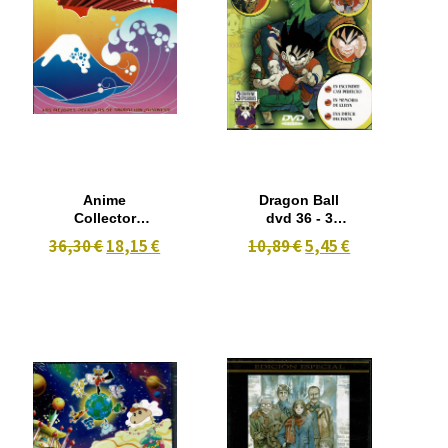
Anime
Dragon Ball
Collector
dvd 36 - 3
Gold (Ed.20
Episodios
36,30 €
18,15 €
10,89 €
5,45 €
Dvd) [Import
106-107-108-
Espagnol]