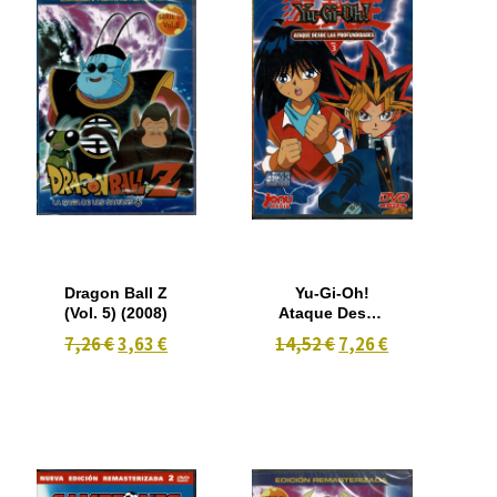
Dragon Ball Z
Yu-Gi-Oh!
(Vol. 5) (2008)
Ataque Desde
las
7,26 €
3,63 €
14,52 €
7,26 €
Profundidades
(Vol. 3)