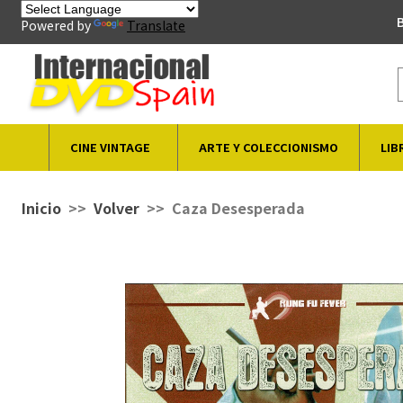
B
Powered by
Translate
CINE VINTAGE
ARTE Y COLECCIONISMO
LIB
Inicio
Volver
Caza Desesperada