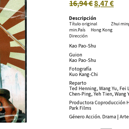
16,94 €
8,47 €
Descripción
Título original Zhui ming 
min.País
Hong Kong
Dirección
Kao Pao-Shu
Guion
Kao Pao-Shu
Fotografía
Kuo Kang-Chi
Reparto
Ted Henning, Wang Yu, Fei L
Chen-Ping, Yeh Tien, Wang Y
Productora
Coproducción 
Park Films
Género Acción. Drama | Arte