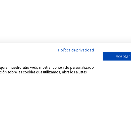
Política de privacidad
Aceptar
 mejorar nuestro sitio web, mostrar contenido personalizado
ción sobre las cookies que utilizamos, abre los ajustes.
Síguenos en:
acional DVD Spain - Tienda de películas on-line
-
Todos 
formación envío
Aviso Legal
Política de Cookies
Condicion