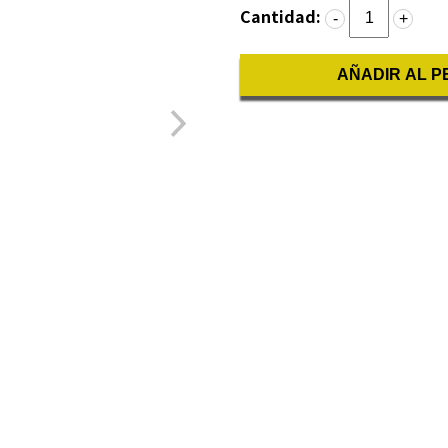
Cantidad:
-
+
AÑADIR AL P