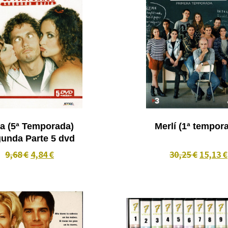
porada)
Merlí (1ª tempo
Segunda Parte 5 dvd
9,68 €
4,84 €
30,25 €
15,13 €