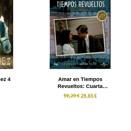
z 4
Amar en Tiempos
Revueltos: Cuarta
Temporada Completa
59,29 €
29,65 €
(2010) 12 dvd