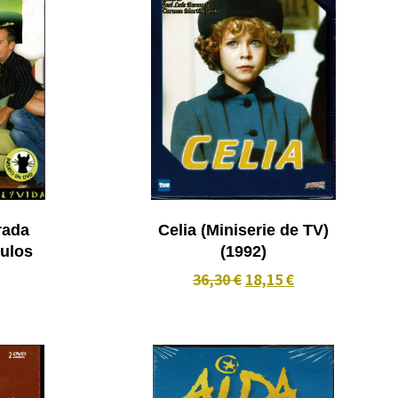
rada
Celia (Miniserie de TV)
tulos
(1992)
36,30 €
18,15 €