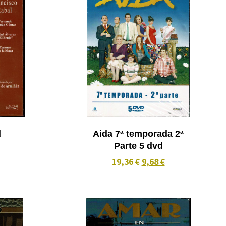
d
Aida 7ª temporada 2ª
Parte 5 dvd
19,36 €
9,68 €