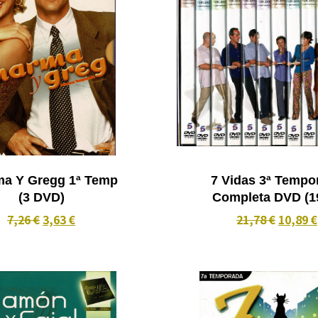
a Y Gregg 1ª Temp
7 Vidas 3ª Tempo
(3 DVD)
Comple
7,26 €
3,63 €
21,78 €
10,89 €