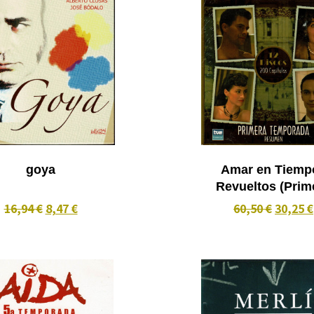
goya
Amar en Tiemp
Revueltos (Prim
Temporada) 12 
16,94 €
8,47 €
60,50 €
30,25 €