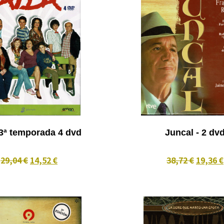
3ª temporada 4 dvd
Juncal - 2 dv
29,04 €
14,52 €
38,72 €
19,36 €