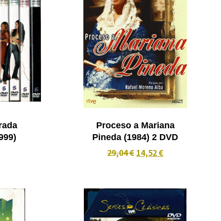
rada
Proceso a Mariana
ta DVD (1999)
Pineda (1984) 2 DVD
29,04 €
14,52 €