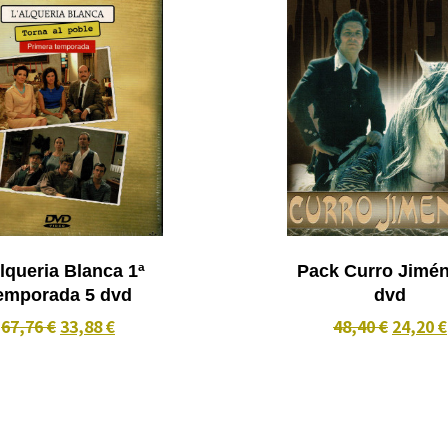
lqueria Blanca 1ª
Pack Curro Jiméne
Temporada 5 dvd
dvd
67,76 €
33,88 €
48,40 €
24,20 €