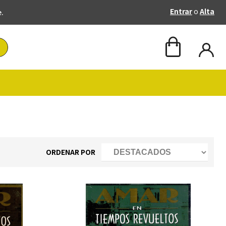
Entrar
o
Alta
e.
ORDENAR POR