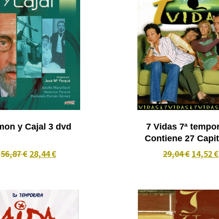
Ramon y Cajal 3 dvd
7 Vidas 7ª tempo
Contiene 27 Capi
56,87 €
28,44 €
29,04 €
14,52 €