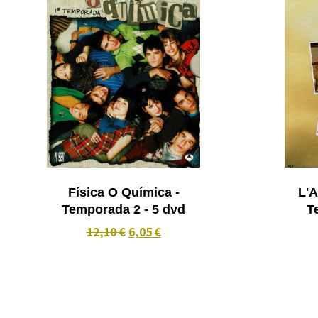
Física O Química -
L'A
Temporada 2 - 5 dvd
12,10 €
6,05 €