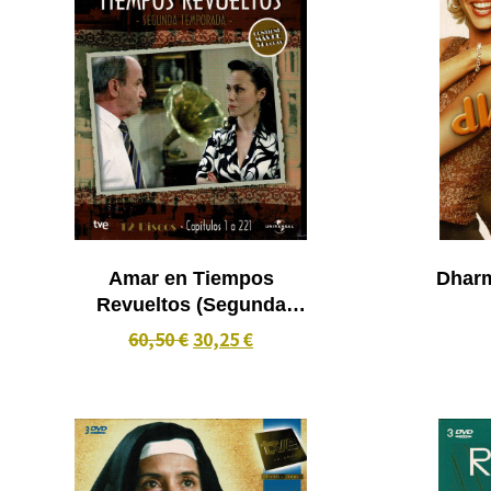
Amar en Tiempos
Dharm
Revueltos (Segunda
Temporada)
60,50 €
30,25 €