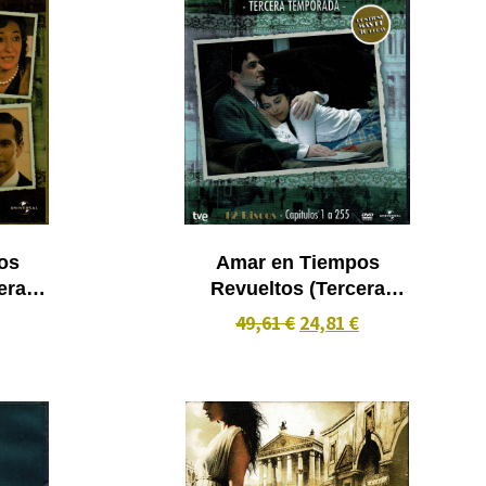
os
Amar en Tiempos
era
Revueltos (Tercera
dvd
Temporada) 12 dvd
49,61 €
24,81 €