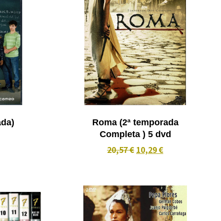
rada)
Roma (2ª temporada
Completa ) 5 dvd
20,57 €
10,29 €