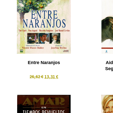
Entre Naranjos
Aida (5ª Tem
26,62 €
13,31 €