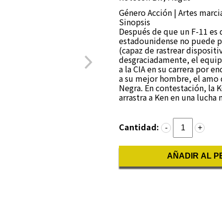
Género
Acción | Artes marci
Sinopsis
Después de que un F-11 es 
estadounidense no puede per
(capaz de rastrear disposit
desgraciadamente, el equip
a la CIA en su carrera por e
a su mejor hombre, el amo d
Negra. En contestación, la
arrastra a Ken en una lucha 
Cantidad:
-
+
AÑADIR AL P