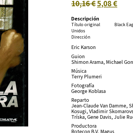
10,16 €
5,08 €
Descripción
Título original Black E
Unidos
Dirección
Eric Karson
Guion
Shimon Arama, Michael Gonz
Música
Terry Plumeri
Fotografía
George Koblasa
Reparto
Jean-Claude Van Damme, Shô
Kosugi, Vladimir Skomarovs
Tríska, Gene Davis, Julie 
Productora
Rotecon B.V, Magus