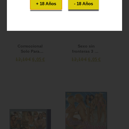
+ 18 Años
- 18 Años
Correccional
Sexo sin
Solo Para
fronteras 3 x 1
Mujeres DVD
- 3 películas
12,10 €
6,05 €
12,10 €
6,05 €
en un DVD
VOL 31