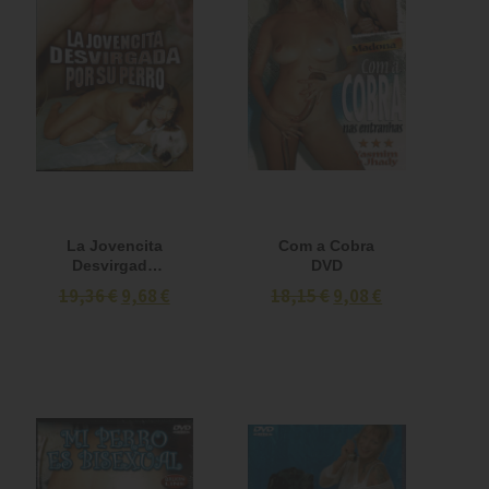
La Jovencita
Com a Cobra
Desvirgada
DVD
por su Perro
19,36 €
9,68 €
18,15 €
9,08 €
DVD