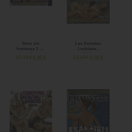
Sexo sin
Las Gemelas
fronteras 3 x 1
Lesbianas
- 3 películas
DVD
12,10 €
6,05 €
12,10 €
6,05 €
en un DVD
VOL 16