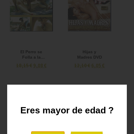
El Perro se
Hijas y
Folla a la
Madres DVD
Madre y a la
18,15 €
9,08 €
12,10 €
6,05 €
Hija DVD
Eres mayor de edad ?