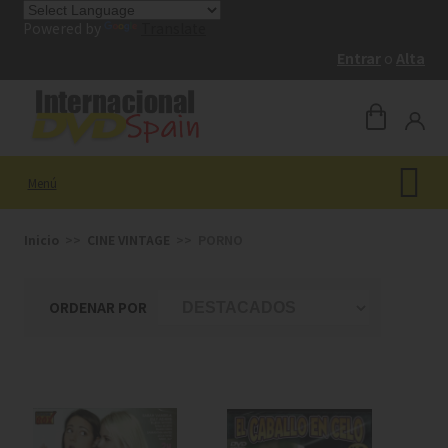
Powered by
Translate
Entrar
o
Alta
Menú
Inicio
CINE VINTAGE
PORNO
ORDENAR POR