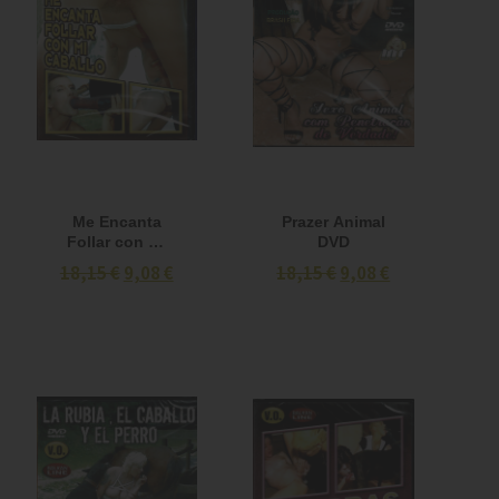
Me Encanta
Prazer Animal
Follar con mi
DVD
Caballo DVD
18,15 €
9,08 €
18,15 €
9,08 €