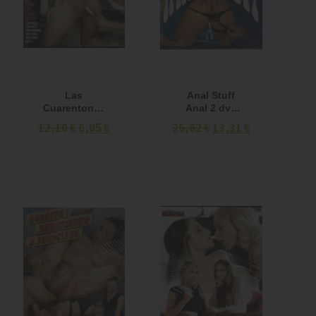
Las
Anal Stuff
Cuarentonas
Anal 2 dvd
Disfrutan con
(Private)
12,10 €
6,05 €
26,62 €
13,31 €
las
Jovencitas
DVD