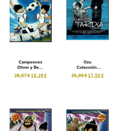
Campeones
Ozu
Oliver y Benji
Colección:
*captain
Primavera
20,57 €
10,29 €
35,09 €
17,55 €
tsubasa* Vol 3
Tardía
Episodios 18-
25 2 dvd