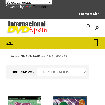
Powered by
Translate
Entrar
o
Alta
Menú
Inicio
CINE VINTAGE
CINE JAPONES
ORDENAR POR