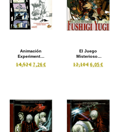
Animación
El Juego
Experimental
Misterioso :
De Tezuka
Fushigi Yugi -
14,52 €
7,26 €
12,10 €
6,05 €
Cap 1-5