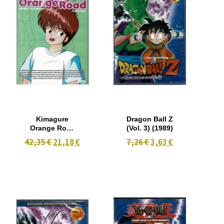
Kimagure
Dragon Ball Z
Orange Road
(Vol. 3) (1989)
3 Temporada
42,35 €
21,18 €
7,26 €
3,63 €
Version
Integra 2 DVD