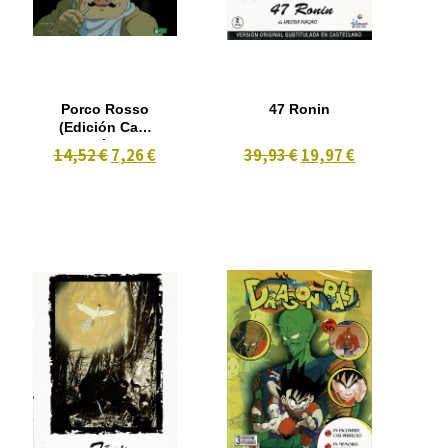
Porco Rosso
47 Ronin
(Edición Caja
Metálica)
14,52 €
7,26 €
39,93 €
19,97 €