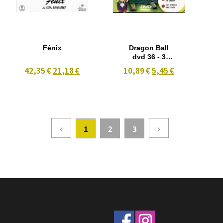
Fénix
Dragon Ball
dvd 36 - 3
Episodios
42,35 €
21,18 €
10,89 €
5,45 €
106-107-108-
‹
›
1
2
3