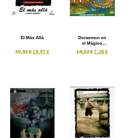
El Más Allá
Doraemon en
el Mágico
Mundo de las
39,93 €
19,97 €
14,52 €
7,26 €
Aves Se
Entrega con 1
dvd la
Pelicula
(2001)