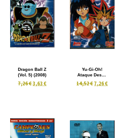
Dragon Ball Z
Yu-Gi-Oh!
(Vol. 5) (2008)
Ataque Desde
las
7,26 €
3,63 €
14,52 €
7,26 €
Profundidades
(Vol. 3)