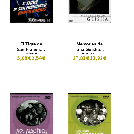
El Tigre de
Memorias de
San Francisco
una Geisha (
(1974)
Edición
5,08 €
2,54 €
27,83 €
13,92 €
Coleccionista
2 dvd Caja
Metalica )