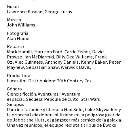
Guion
Lawrence Kasdan, George Lucas
Música
John Williams
Fotografía
Alan Hume
Reparto
Mark Hamill, Harrison Ford, Carrie Fisher, David
Prowse, Ian McDiarmid, Billy Dee Williams, Frank
Oz, Alec Guinness, Anthony Daniels, Kenny Baker, Peter
Mayhew, Sebastian Shaw, Warwick Davis,
Productora
Lucasfilm. Distribuidora: 20th Century Fox
Género
Ciencia ficción. Aventuras | Aventura
espacial. Secuela. Película de culto. Star Wars
Sinopsis
Para ir a Tatooine y liberar a Han Solo, Luke Skywalker y
la princesa Leia deben infiltrarse en la peligrosa guarida
de Jabba the Hutt, el gángster más temido de la galaxia.
Una vez reunidos, el equipo recluta a tribus de Ewoks