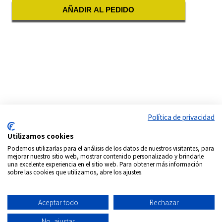
AÑADIR AL PEDIDO
Política de privacidad
Utilizamos cookies
Podemos utilizarlas para el análisis de los datos de nuestros visitantes, para
mejorar nuestro sitio web, mostrar contenido personalizado y brindarle
Síguenos en:
una excelente experiencia en el sitio web. Para obtener más información
sobre las cookies que utilizamos, abre los ajustes.
Copyrigth © 2026
Internacional DVD Spain - Tienda de
películas on-line
Aceptar todo
Rechazar
Todos los derechos Reservados
Política de
Información
Aviso
Política
Condiciones
Quiénes
No, ajustar