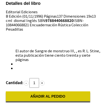
Detalles del libro
Editorial Ediciones
B Edición (01/11/1996) Páginas137 Dimensiones 19x13
cmI diomaI Inglés
SBN
9788440668820
ISBN-
108440668821 Encuadernación Rústica Colección
Pesadillas
El autor de Sangre de monstruo III, , es R. L. Stine,
esta publicación tiene ciento treinta y siete
páginas
Cantidad:
-
+
AÑADIR AL PEDIDO