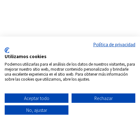
Política de privacidad
Utilizamos cookies
Podemos utilizarlas para el análisis de los datos de nuestros visitantes, para
mejorar nuestro sitio web, mostrar contenido personalizado y brindarle
una excelente experiencia en el sitio web. Para obtener más información
sobre las cookies que utilizamos, abre los ajustes.
Aceptar todo
Rechazar
Síguenos en:
No, ajustar
Copyrigth © 2026
Internacional DVD Spain - Tienda de
películas on-line
Todos los derechos Reservados