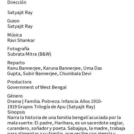
Dirección
Satyajit Ray
Guion
Satyajit Ray
Música
Ravi Shankar
Fotografía
Subrata Mitra (B&W)
Reparto
Kanu Bannerjee, Karuna Bannerjee, Uma Das
Gupta, Subir Bannerjee, Chunibala Devi
Productora
Government of West Bengal
Género
Drama | Familia. Pobreza. Infancia. Años 1910-
1919 Grupos Trilogía de Apu (Satyajit Ray)
Sinopsis
Narra la historia de una familia bengalí acuciada por la
mala suerte. El padre, Harihara, es un sacerdote seglar,
curandero, soñador y poeta. Sabajaya, la madre, trabaja
para alimentar a su familia, que recibe con alegría y