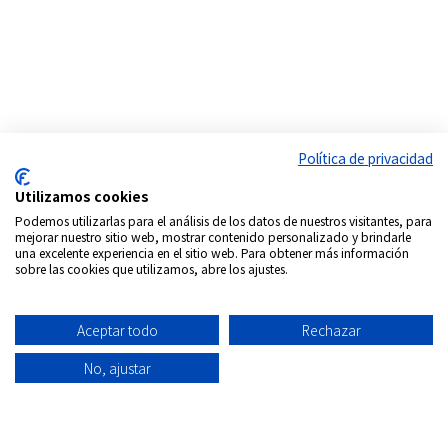
Política de privacidad
Utilizamos cookies
Podemos utilizarlas para el análisis de los datos de nuestros visitantes, para
mejorar nuestro sitio web, mostrar contenido personalizado y brindarle
una excelente experiencia en el sitio web. Para obtener más información
Síguenos en:
sobre las cookies que utilizamos, abre los ajustes.
Copyrigth © 2026
Internacional DVD Spain - Tienda de
películas on-line
Aceptar todo
Rechazar
Todos los derechos Reservados
No, ajustar
Política de
Información
Aviso
Política
Condiciones
Quiénes
privacidad
envío
Legal
de
de uso
Somos
Cookies