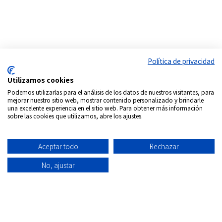
Política de privacidad
Utilizamos cookies
Podemos utilizarlas para el análisis de los datos de nuestros visitantes, para
mejorar nuestro sitio web, mostrar contenido personalizado y brindarle
una excelente experiencia en el sitio web. Para obtener más información
sobre las cookies que utilizamos, abre los ajustes.
Síguenos en:
Copyrigth © 2026
Internacional DVD Spain - Tienda de
Aceptar todo
Rechazar
películas on-line
Todos los derechos Reservados
No, ajustar
Política de
Información
Aviso
Política
Condiciones
Quiénes
privacidad
envío
Legal
de
de uso
Somos
Cookies