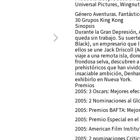
Universal Pictures, Wingnut
Género Aventuras. Fantástic
30 Grupos King Kong
Sinopsis
Durante la Gran Depresión, 
queda sin trabajo. Su suer
Black), un empresario que l
ellos se une Jack Driscoll 
viaje a una remota isla, don
frondosa selva, descubren a 
prehistóricos que han vivid
insaciable ambición, Denham
exhibirlo en Nueva York.
Premios
2005: 3 Oscars: Mejores efe
2005: 2 Nominaciones al Glo
2005: Premios BAFTA: Mejor
2005: Premio Especial en el
2005: American Film Institut
2005: 2 nominaciones Critic