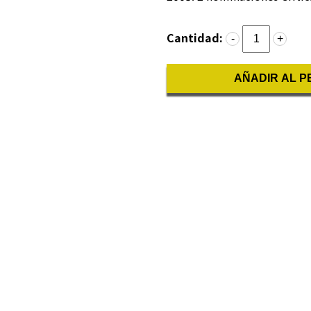
Cantidad:
-
+
AÑADIR AL P