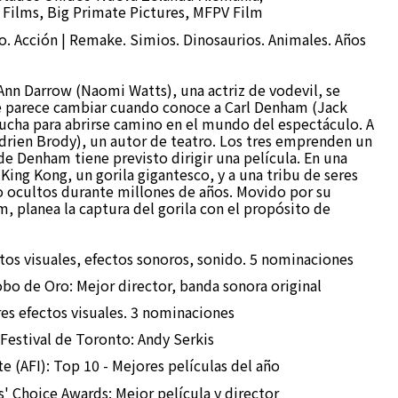
 Films, Big Primate Pictures, MFPV Film
o. Acción | Remake. Simios. Dinosaurios. Animales. Años
Ann Darrow (Naomi Watts), una actriz de vodevil, se
te parece cambiar cuando conoce a Carl Denham (Jack
ucha para abrirse camino en el mundo del espectáculo. A
(Adrien Brody), un autor de teatro. Los tres emprenden un
de Denham tiene previsto dirigir una película. En una
King Kong, un gorila gigantesco, y a una tribu de seres
o ocultos durante millones de años. Movido por su
, planea la captura del gorila con el propósito de
ctos visuales, efectos sonoros, sonido. 5 nominaciones
bo de Oro: Mejor director, banda sonora original
es efectos visuales. 3 nominaciones
 Festival de Toronto: Andy Serkis
e (AFI): Top 10 - Mejores películas del año
s' Choice Awards: Mejor película y director