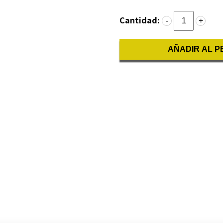
Cantidad:
-
+
AÑADIR AL P