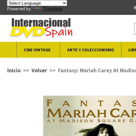
B
Powered by
Translate
CINE VINTAGE
ARTE Y COLECCIONISMO
LIB
Inicio
Volver
Fantasy: Mariah Carey At Madi