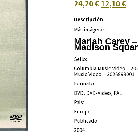
24,20 €
12,10 €
Descripción
Más imágenes
Mariah Carey –
Madison Squar
Sello:
Columbia Music Video – 20
Music Video – 2026999001
Formato:
DVD, DVD-Video, PAL
País:
Europe
Publicado:
2004