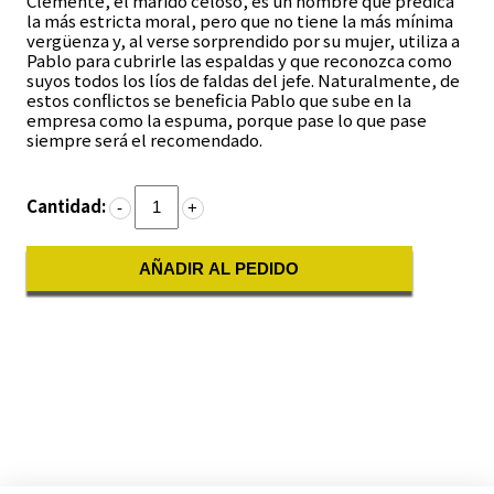
Clemente, el marido celoso, es un hombre que predica
la más estricta moral, pero que no tiene la más mínima
vergüenza y, al verse sorprendido por su mujer, utiliza a
Pablo para cubrirle las espaldas y que reconozca como
suyos todos los líos de faldas del jefe. Naturalmente, de
estos conflictos se beneficia Pablo que sube en la
empresa como la espuma, porque pase lo que pase
siempre será el recomendado.
Cantidad:
-
+
AÑADIR AL PEDIDO