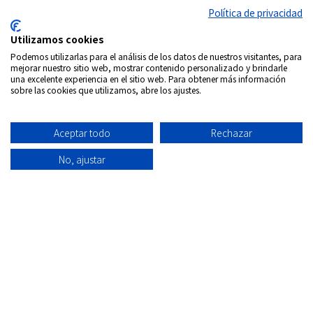
Política de privacidad
Utilizamos cookies
Podemos utilizarlas para el análisis de los datos de nuestros visitantes, para
mejorar nuestro sitio web, mostrar contenido personalizado y brindarle
una excelente experiencia en el sitio web. Para obtener más información
sobre las cookies que utilizamos, abre los ajustes.
Síguenos en:
Aceptar todo
Rechazar
Copyrigth © 2026
Internacional DVD Spain - Tienda de
películas on-line
No, ajustar
Todos los derechos Reservados
Política de
Información
Aviso
Política
Condiciones
Quiénes
privacidad
envío
Legal
de
de uso
Somos
Cookies