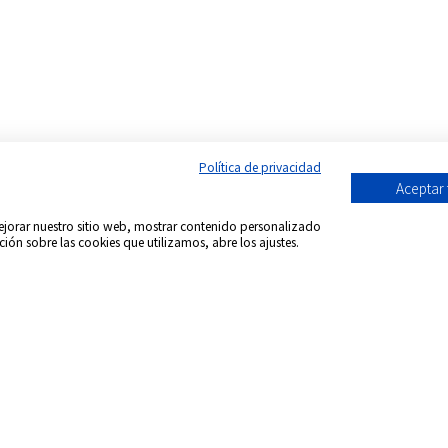
Política de privacidad
Aceptar
 mejorar nuestro sitio web, mostrar contenido personalizado
ción sobre las cookies que utilizamos, abre los ajustes.
Síguenos en:
acional DVD Spain - Tienda de películas on-line
-
Todos 
formación envío
Aviso Legal
Política de Cookies
Condicion