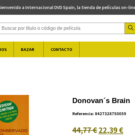
ienvenido a Internacional DVD Spain, la tienda de películas on-lin
Buscador de productos
ROS
BAZAR
CONTACTO
Donovan´s Brain
Referencia:
8427328750059
44,77 €
22,39 €