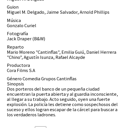
Guion
Miguel M. Delgado, Jaime Salvador, Arnold Phillips
Música
Gonzalo Curiel
Fotografía
Jack Draper (B&W)
Reparto
Mario Moreno "Cantinflas", Emilia Guiú, Daniel Herrera
"Chino", Agustín Isunza, Rafael Alcayde
Productora
Cora Films S.A
Género Comedia Grupos Cantinflas
Sinopsis
Dos porteros del banco de un pequeña ciudad
encuentran la puerta abierta y al guardia inconsciente,
al llegar a su trabajo. Acto seguido, oyen una fuerte
explosión. La policía les detiene como sospechosos del
suceso y ellos logran escapar de la cárcel para buscar a
los verdaderos ladrones.